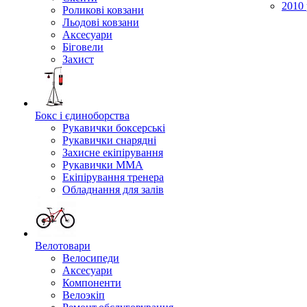
2010 
Роликові ковзани
Льодові ковзани
Аксесуари
Біговели
Захист
Бокс і єдиноборства
Рукавички боксерські
Рукавички снарядні
Захисне екіпірування
Рукавички ММА
Екіпірування тренера
Обладнання для залів
Велотовари
Велосипеди
Аксесуари
Компоненти
Велоэкіп