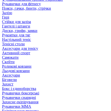
Рукавички для фітнесу
Пояси, гачки, бинти, стрічки
Залізо
Гирі
Стійки для заліза
Гантелі і штанги
Диски, грифи, замки
Рукоятки для тяг
Настільний теніс
Тенісні столи
Аксесуари для тенісу
Активний спорт
Самокати
Скейти
Роликові ковзани
Льодові ковзани
Аксесуари
Біговели
Захист
Бокс і єдиноборства
Рукавички боксерські
Рукавички снарядні
Захисне екіпірування
Рукавички ММА
Екіпірування тренера