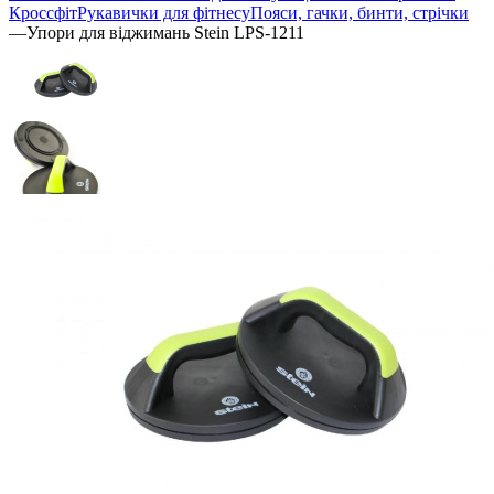
Кроссфіт
Рукавички для фітнесу
Пояси, гачки, бинти, стрічки
—
Упори для віджимань Stein LPS-1211