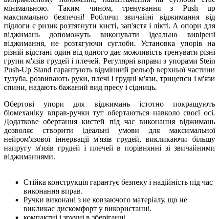
мінімальною. Таким чином, тренування з Push up
максимально безпечні! Роблячи звичайні віджимання від
підлоги є ризик розтягнути кисті, зап'ястя і лікті. А опори для
віджимань допоможуть виконувати ідеально вивірені
віджимання, не розтягуючи суглоби. Установка упорів на
різній відстані один від одного дає можливість тренувати різні
групи м'язів грудей і плечей. Регулярні вправи з упорами Stein
Push-Up Stand гарантують відмінний рельєф верхньої частини
тулуба, розвивають руки, плечі і грудні м'язи, трицепси і м'язи
спини, надають бажаний вид пресу і сідниць.
Обертові упори для віджимань істотно покращують
біомеханіку вправ-ручки тут обертаються навколо своєї осі.
Додаткове обертання кистей під час виконання віджимань
дозволяє створити ідеальні умови для максимальної
нейром'язової іннервації м'язів грудей, викликаючи більшу
напругу м'язів грудей і плечей в порівнянні зі звичайними
віджиманнями.
Стійка конструкція гарантує безпеку і надійність під час
виконання вправ.
Ручки виконані з не ковзаючого матеріалу, що не
викликає дискомфорт у використанні.
компактні і зручні в зберіганні.