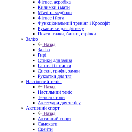
Фітнес, аеробіка
Килимки і мати
М'ячі та медболи
Фітнес і йога
Функціональний тренінг і Кроссфіт
Рукавички для фітнесу
Пояси, гачки, бинти, стрічки
Залізо
Назад
Залізо
Гирі
Стійки для заліза
Гантелі і штанги
Диски, грифи, замки
Рукоятки для тяг
Настільний теніс
Назад
Настільний теніс
Тенісні столи
Аксесуари для тенісу
Активний спорт
Назад
Активний спорт
Самокати
Скейти