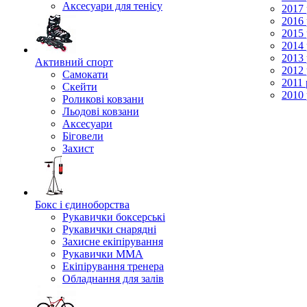
Аксесуари для тенісу
2017 
2016 
2015 
2014 
2013 
Активний спорт
2012 
Самокати
2011 
Скейти
2010 
Роликові ковзани
Льодові ковзани
Аксесуари
Біговели
Захист
Бокс і єдиноборства
Рукавички боксерські
Рукавички снарядні
Захисне екіпірування
Рукавички ММА
Екіпірування тренера
Обладнання для залів