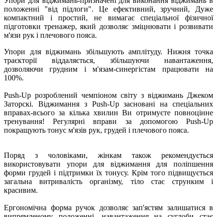
Упори для віджимань-призначені для виконання віджимань в
положенні "від підлоги". Це ефективний, зручний, Дуже
компактний і простий, не вимагає спеціальної фізичної
підготовки тренажер, який дозволяє зміцнювати і розвивати
м'язи рук і плечового пояса.
Упори для віджимань збільшують амплітуду. Нижня точка
траєкторії віддаляється, збільшуючи навантаження,
дозволяючи грудним і м'язам-синергістам працювати на
100%.
Push-Up розроблений чемпіоном світу з віджимань Джеком
Заторскі. Віджимання з Push-Up засновані на спеціальних
вправах-всього за кілька хвилин Ви отримуєте повноцінне
тренування! Регулярні вправи за допомогою Push-Up
покращують тонус м'язів рук, грудей і плечового пояса.
Поряд з чоловіками, жінкам також рекомендується
використовувати упори для віджимання для поліпшення
форми грудей і підтримки їх тонусу. Крім того підвищується
загальна витривалість організму, тіло стає струнким і
красивим.
Ергономічна форма ручок дозволяє зап'ястям залишатися в
випрямленому положенні, навантаження на суглоби стає