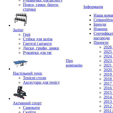
Рукавички для фітнесу
Пояси, гачки, бинти,
Інформація
стрічки
Наша кома
Співробіт
Бренди
Новини
Залізо
Сертифікат
Гирі
нагороди
Стійки для заліза
Проекти
Гантелі і штанги
2026 
Диски, грифи, замки
2025 
Рукоятки для тяг
2024 
Про
2023 
компанію
2021 
2020 
Настільний теніс
2019 
Тенісні столи
2018 
Аксесуари для тенісу
2017 
2016 
2015 
2014 
2013 
Активний спорт
2012 
Самокати
2011 
Скейти