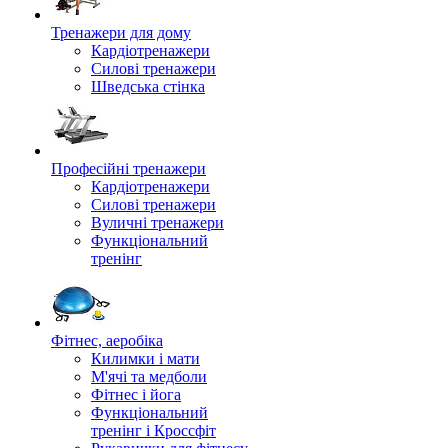
Тренажери для дому
Кардіотренажери
Силові тренажери
Шведська стінка
Професійні тренажери
Кардіотренажери
Силові тренажери
Вуличні тренажери
Функціональний
тренінг
Фітнес, аеробіка
Килимки і мати
М'ячі та медболи
Фітнес і йога
Функціональний
тренінг і Кроссфіт