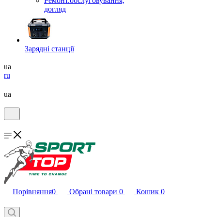
Ремонт.обслуговування,
догляд
Зарядні станції
ua
ru
ua
Порівняння
0
Обрані товари
0
Кошик
0