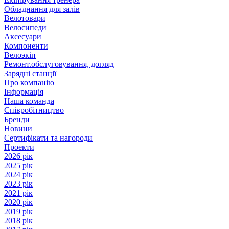
Обладнання для залів
Велотовари
Велосипеди
Аксесуари
Компоненти
Велоэкіп
Ремонт.обслуговування, догляд
Зарядні станції
Про компанію
Інформація
Наша команда
Співробітництво
Бренди
Новини
Сертифікати та нагороди
Проекти
2026 рік
2025 рік
2024 рік
2023 рік
2021 рік
2020 рік
2019 рік
2018 рік