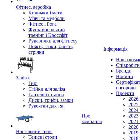
Фітнес, аеробіка
Килимки і мати
М'ячі та медболи
Фітнес і йога
Функціональний
тренінг і Кроссфіт
Рукавички для фітнесу
Пояси, гачки, бинти,
Інформація
стрічки
Наша кома
Співробіт
Бренди
Новини
Залізо
Сертифікат
Гирі
нагороди
Стійки для заліза
Проекти
Гантелі і штанги
2026 
Диски, грифи, замки
2025 
Рукоятки для тяг
2024 
Про
2023 
компанію
2021 
2020 
Настільний теніс
2019 
Тенісні столи
2018 