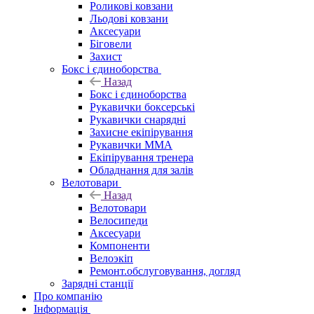
Роликові ковзани
Льодові ковзани
Аксесуари
Біговели
Захист
Бокс і єдиноборства
Назад
Бокс і єдиноборства
Рукавички боксерські
Рукавички снарядні
Захисне екіпірування
Рукавички ММА
Екіпірування тренера
Обладнання для залів
Велотовари
Назад
Велотовари
Велосипеди
Аксесуари
Компоненти
Велоэкіп
Ремонт.обслуговування, догляд
Зарядні станції
Про компанію
Інформація