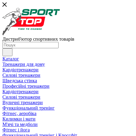
Дистриб'ютор спортивних товарів
Каталог
Тренажери для дому
Кардіотренажери
Силові тренажери
Шведська стінка
Професійні тренажери
Кардіотренажери
Силові тренажери
Вуличні тренажери
Функціональний тренінг
Фітнес, аеробіка
Килимки і мати
М'ячі та медболи
Фітнес і йога
Функціональний тренінг і Кроссфіт