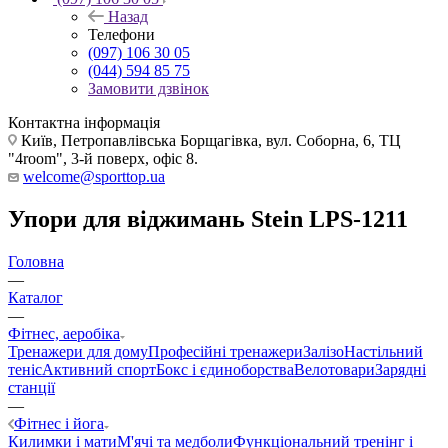
Назад
Телефони
(097) 106 30 05
(044) 594 85 75
Замовити дзвінок
Контактна інформація
Київ, Петропавлівська Борщагівка, вул. Соборна, 6, ТЦ
"4room", 3-й поверх, офіс 8.
welcome@sporttop.ua
Упори для віджимань Stein LPS-1211
Головна
—
Каталог
—
Фітнес, аеробіка
Тренажери для дому
Професійні тренажери
Залізо
Настільний
теніс
Активний спорт
Бокс і єдиноборства
Велотовари
Зарядні
станції
—
Фітнес і йога
Килимки і мати
М'ячі та медболи
Функціональний тренінг і