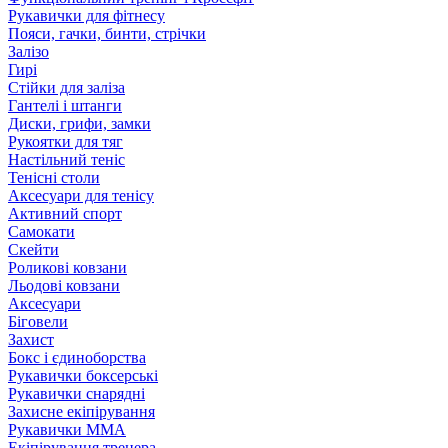
Рукавички для фітнесу
Пояси, гачки, бинти, стрічки
Залізо
Гирі
Стійки для заліза
Гантелі і штанги
Диски, грифи, замки
Рукоятки для тяг
Настільний теніс
Тенісні столи
Аксесуари для тенісу
Активний спорт
Самокати
Скейти
Роликові ковзани
Льодові ковзани
Аксесуари
Біговели
Захист
Бокс і єдиноборства
Рукавички боксерські
Рукавички снарядні
Захисне екіпірування
Рукавички ММА
Екіпірування тренера