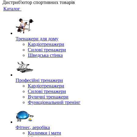
Дистриб'ютор спортивних товарів
Каталог
Тренажери для дому
Кардіотренажери
Силові тренажери
Шведська стінка
Професійні тренажери
Кардіотренажери
Силові тренажери
Вуличні тренажери
Функціональний тренінг
Фітнес, аеробіка
Килимки і мати