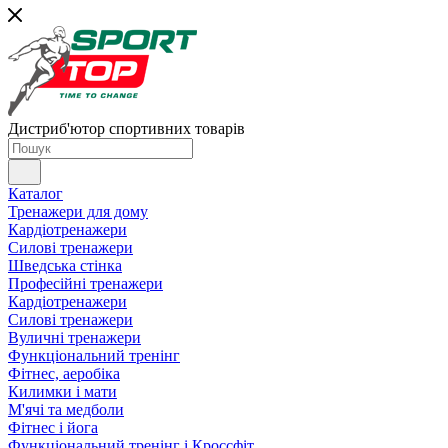
Дистриб'ютор спортивних товарів
Каталог
Тренажери для дому
Кардіотренажери
Силові тренажери
Шведська стінка
Професійні тренажери
Кардіотренажери
Силові тренажери
Вуличні тренажери
Функціональний тренінг
Фітнес, аеробіка
Килимки і мати
М'ячі та медболи
Фітнес і йога
Функціональний тренінг і Кроссфіт