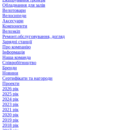
Обладнання для залів
Велотовари
Велосипеди
Аксесуари
Компоненти
Велоэкіп
Ремонт.обслуговування, догляд
Зарядні станції
Про компанію
Інформація
Наша команда
Співробітництво
Бренди
Новини
Сертифікати та нагороди
Проекти
2026 рік
2025 рік
2024 рік
2023 рік
2021 рік
2020 рік
2019 рік
2018 рік