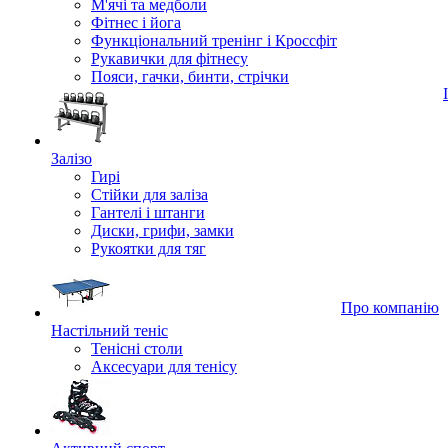
М'ячі та медболи
Фітнес і йога
Функціональний тренінг і Кроссфіт
Рукавички для фітнесу
Пояси, гачки, бинти, стрічки
Залізо
Гирі
Стійки для заліза
Гантелі і штанги
Диски, грифи, замки
Рукоятки для тяг
Про компанію
Настільний теніс
Тенісні столи
Аксесуари для тенісу