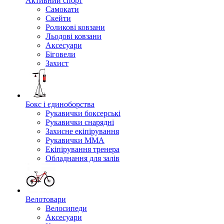
Активний спорт
Самокати
Скейти
Роликові ковзани
Льодові ковзани
Аксесуари
Біговели
Захист
Бокс і єдиноборства
Рукавички боксерські
Рукавички снарядні
Захисне екіпірування
Рукавички ММА
Екіпірування тренера
Обладнання для залів
Велотовари
Велосипеди
Аксесуари