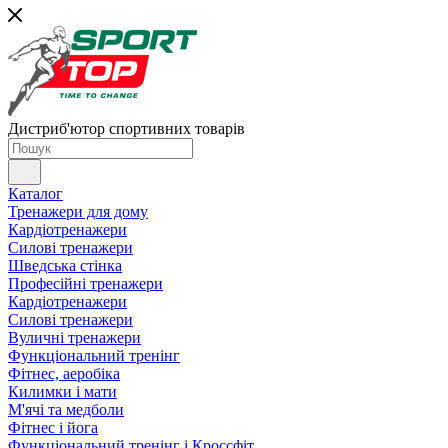
Дистриб'ютор спортивних товарів
Каталог
Тренажери для дому
Кардіотренажери
Силові тренажери
Шведська стінка
Професійні тренажери
Кардіотренажери
Силові тренажери
Вуличні тренажери
Функціональний тренінг
Фітнес, аеробіка
Килимки і мати
М'ячі та медболи
Фітнес і йога
Функціональний тренінг і Кроссфіт