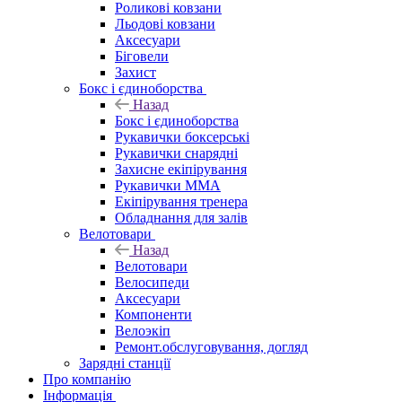
Роликові ковзани
Льодові ковзани
Аксесуари
Біговели
Захист
Бокс і єдиноборства
Назад
Бокс і єдиноборства
Рукавички боксерські
Рукавички снарядні
Захисне екіпірування
Рукавички ММА
Екіпірування тренера
Обладнання для залів
Велотовари
Назад
Велотовари
Велосипеди
Аксесуари
Компоненти
Велоэкіп
Ремонт.обслуговування, догляд
Зарядні станції
Про компанію
Інформація