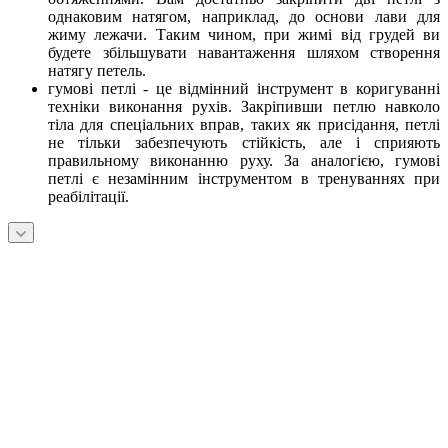
однаковим натягом, наприклад, до основи лави для
жиму лежачи. Таким чином, при жимі від грудей ви
будете збільшувати навантаження шляхом створення
натягу петель.
гумові петлі - це відмінний інструмент в коригуванні
техніки виконання рухів. Закріпивши петлю навколо
тіла для спеціальних вправ, таких як присідання, петлі
не тільки забезпечують стійкість, але і сприяють
правильному виконанню руху. За аналогією, гумові
петлі є незамінним інструментом в тренуваннях при
реабілітації.