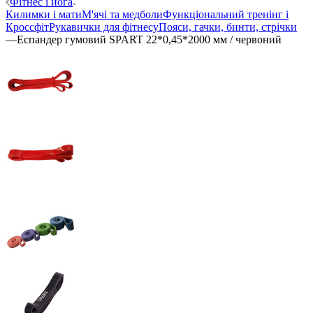
Фітнес і йога
Килимки і мати
М'ячі та медболи
Функціональний тренінг і
Кроссфіт
Рукавички для фітнесу
Пояси, гачки, бинти, стрічки
—
Еспандер гумовий SPART 22*0,45*2000 мм / червоний