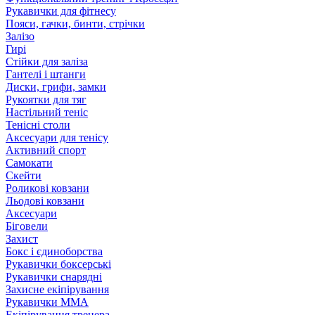
Рукавички для фітнесу
Пояси, гачки, бинти, стрічки
Залізо
Гирі
Стійки для заліза
Гантелі і штанги
Диски, грифи, замки
Рукоятки для тяг
Настільний теніс
Тенісні столи
Аксесуари для тенісу
Активний спорт
Самокати
Скейти
Роликові ковзани
Льодові ковзани
Аксесуари
Біговели
Захист
Бокс і єдиноборства
Рукавички боксерські
Рукавички снарядні
Захисне екіпірування
Рукавички ММА
Екіпірування тренера