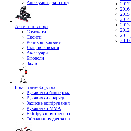
Аксесуари для тенісу
2017 
2016 
2015 
2014 
2013 
Активний спорт
2012 
Самокати
2011 
Скейти
2010 
Роликові ковзани
Льодові ковзани
Аксесуари
Біговели
Захист
Бокс і єдиноборства
Рукавички боксерські
Рукавички снарядні
Захисне екіпірування
Рукавички ММА
Екіпірування тренера
Обладнання для залів