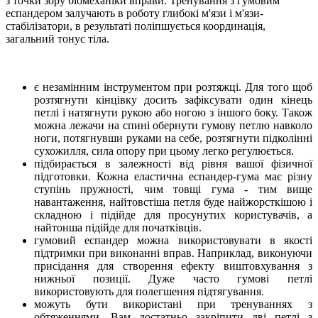
з точки зору біомеханіки вправи. Тренування з гумовим
еспандером залучають в роботу глибокі м'язи і м'язи-
стабілізатори, в результаті поліпшується координація,
загальний тонус тіла.
є незамінним інструментом при розтяжці. Для того щоб
розтягнути кінцівку досить зафіксувати один кінець
петлі і натягнути рукою або ногою з іншого боку. Також
можна лежачи на спині обернути гумову петлю навколо
ноги, потягнувши руками на себе, розтягнути підколінні
сухожилля, сила опору при цьому легко регулюється.
підбирається в залежності від рівня вашої фізичної
підготовки. Кожна еластична еспандер-гума має різну
ступінь пружності, чим товщі гума - тим вище
навантаження, найтовстіша петля буде найжорсткішою і
складною і підійде для просунутих користувачів, а
найтонша підійде для початківців.
гумовий еспандер можна використовувати в якості
підтримки при виконанні вправ. Наприклад, виконуючи
присідання для створення ефекту виштовхування з
нижньої позиції. Дуже часто гумові петлі
використовують для полегшення підтягування.
можуть бути використані при тренуваннях з
обтяженнями. Вам достатньо закріпити дві петлі з