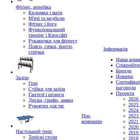
Фітнес, аеробіка
Килимки і мати
М'ячі та медболи
Фітнес і йога
Функціональний
тренінг і Кроссфіт
Рукавички для фітнесу
Пояси, гачки, бинти,
Інформація
стрічки
Наша кома
Співробіт
Бренди
Новини
Залізо
Сертифікат
Гирі
нагороди
Стійки для заліза
Проекти
Гантелі і штанги
2026 
Диски, грифи, замки
2025 
Рукоятки для тяг
2024 
Про
2023 
компанію
2021 
2020 
Настільний теніс
2019 
Тенісні столи
2018 