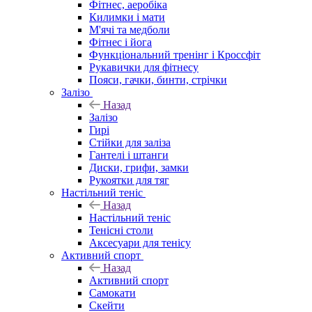
Фітнес, аеробіка
Килимки і мати
М'ячі та медболи
Фітнес і йога
Функціональний тренінг і Кроссфіт
Рукавички для фітнесу
Пояси, гачки, бинти, стрічки
Залізо
Назад
Залізо
Гирі
Стійки для заліза
Гантелі і штанги
Диски, грифи, замки
Рукоятки для тяг
Настільний теніс
Назад
Настільний теніс
Тенісні столи
Аксесуари для тенісу
Активний спорт
Назад
Активний спорт
Самокати
Скейти