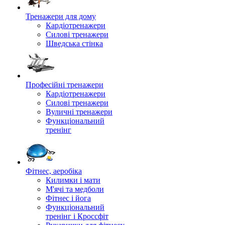
Тренажери для дому
Кардіотренажери
Силові тренажери
Шведська стінка
Професійні тренажери
Кардіотренажери
Силові тренажери
Вуличні тренажери
Функціональний
тренінг
Фітнес, аеробіка
Килимки і мати
М'ячі та медболи
Фітнес і йога
Функціональний
тренінг і Кроссфіт