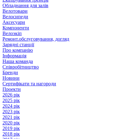
Обладнання для залів
Велотовари
Велосипеди
Аксесуари
Компоненти
Велоэкіп
Ремонт.обслуговування, догляд
Зарядні станції
Про компанію
Інформація
Наша команда
Співробітництво
Бренди
Новини
Сертифікати та нагороди
Проекти
2026 рік
2025 рік
2024 рік
2023 рік
2021 рік
2020 рік
2019 рік
2018 рік