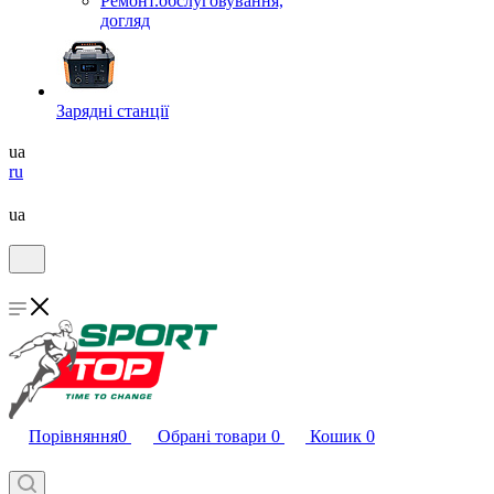
Ремонт.обслуговування,
догляд
Зарядні станції
ua
ru
ua
Порівняння
0
Обрані товари
0
Кошик
0