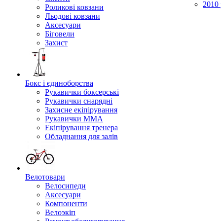
2010 
Роликові ковзани
Льодові ковзани
Аксесуари
Біговели
Захист
Бокс і єдиноборства
Рукавички боксерські
Рукавички снарядні
Захисне екіпірування
Рукавички ММА
Екіпірування тренера
Обладнання для залів
Велотовари
Велосипеди
Аксесуари
Компоненти
Велоэкіп