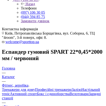
Назад
Телефони
(097) 106 30 05
(044) 594 85 75
Замовити дзвінок
Контактна інформація
Київ, Петропавлівська Борщагівка, вул. Соборна, 6, ТЦ
"4room", 3-й поверх, офіс 8.
welcome@sporttop.ua
Еспандер гумовий SPART 22*0,45*2000
мм / червоний
Головна
—
Каталог
—
Фітнес, аеробіка
Тренажери для дому
Професійні тренажери
Залізо
Настільний
теніс
Активний спорт
Бокс і єдиноборства
Велотовари
Зарядні
станції
—