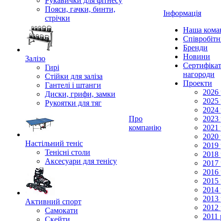
Рукавички для фітнесу
Пояси, гачки, бинти,
Інформація
стрічки
Наша кома
Співробіт
Бренди
Новини
Залізо
Сертифікат
Гирі
нагороди
Стійки для заліза
Проекти
Гантелі і штанги
2026 
Диски, грифи, замки
2025 
Рукоятки для тяг
2024 
Про
2023 
компанію
2021 
2020 
Настільний теніс
2019 
Тенісні столи
2018 
Аксесуари для тенісу
2017 
2016 
2015 
2014 
2013 
Активний спорт
2012 
Самокати
2011 
Скейти