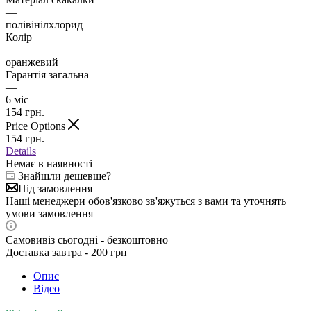
—
полівінілхлорид
Колір
—
оранжевий
Гарантія загальна
—
6 міс
154
грн.
Price Options
154
грн.
Details
Немає в наявності
Знайшли дешевше?
Під замовлення
Наші менеджери обов'язково зв'яжуться з вами та уточнять
умови замовлення
Самовивіз сьогодні - безкоштовно
Доставка завтра - 200 грн
Опис
Відео