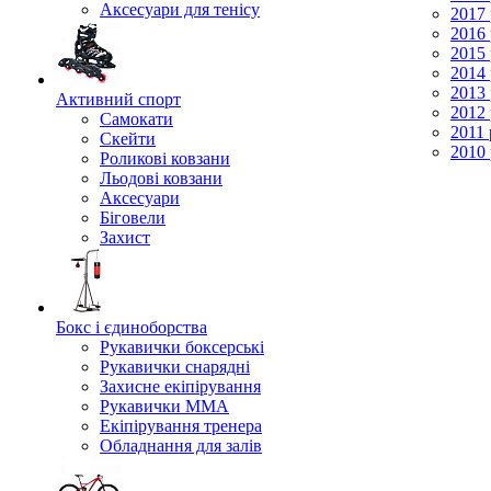
Аксесуари для тенісу
2017 
2016 
2015 
2014 
2013 
Активний спорт
2012 
Самокати
2011 
Скейти
2010 
Роликові ковзани
Льодові ковзани
Аксесуари
Біговели
Захист
Бокс і єдиноборства
Рукавички боксерські
Рукавички снарядні
Захисне екіпірування
Рукавички ММА
Екіпірування тренера
Обладнання для залів