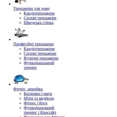
Тренажери для дому
Кардіотренажери
Силові тренажери
Шведська стінка
Професійні тренажери
Кардіотренажери
Силові тренажери
Вуличні тренажери
Функціональний
тренінг
Фітнес, аеробіка
Килимки і мати
М'ячі та медболи
Фітнес і йога
Функціональний
тренінг і Кроссфіт