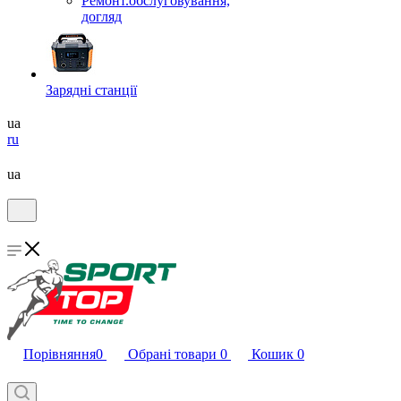
Ремонт.обслуговування,
догляд
Зарядні станції
ua
ru
ua
Порівняння
0
Обрані товари
0
Кошик
0