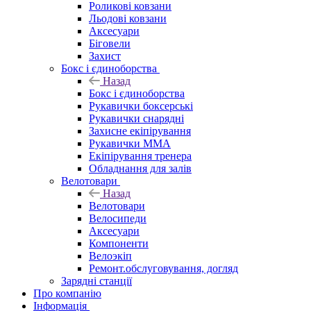
Роликові ковзани
Льодові ковзани
Аксесуари
Біговели
Захист
Бокс і єдиноборства
Назад
Бокс і єдиноборства
Рукавички боксерські
Рукавички снарядні
Захисне екіпірування
Рукавички ММА
Екіпірування тренера
Обладнання для залів
Велотовари
Назад
Велотовари
Велосипеди
Аксесуари
Компоненти
Велоэкіп
Ремонт.обслуговування, догляд
Зарядні станції
Про компанію
Інформація