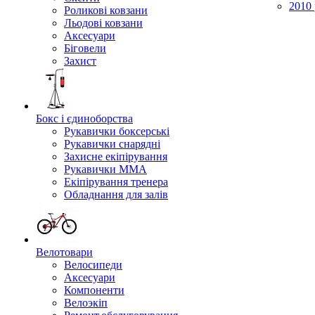
2010 
Роликові ковзани
Льодові ковзани
Аксесуари
Біговели
Захист
Бокс і єдиноборства
Рукавички боксерські
Рукавички снарядні
Захисне екіпірування
Рукавички ММА
Екіпірування тренера
Обладнання для залів
Велотовари
Велосипеди
Аксесуари
Компоненти
Велоэкіп