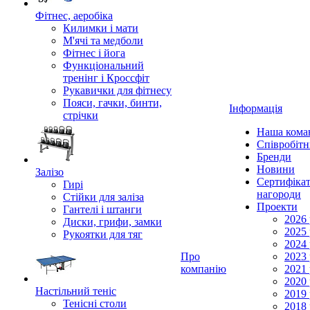
Фітнес, аеробіка
Килимки і мати
М'ячі та медболи
Фітнес і йога
Функціональний
тренінг і Кроссфіт
Рукавички для фітнесу
Пояси, гачки, бинти,
Інформація
стрічки
Наша кома
Співробіт
Бренди
Новини
Залізо
Сертифікат
Гирі
нагороди
Стійки для заліза
Проекти
Гантелі і штанги
2026 
Диски, грифи, замки
2025 
Рукоятки для тяг
2024 
Про
2023 
компанію
2021 
2020 
Настільний теніс
2019 
Тенісні столи
2018 