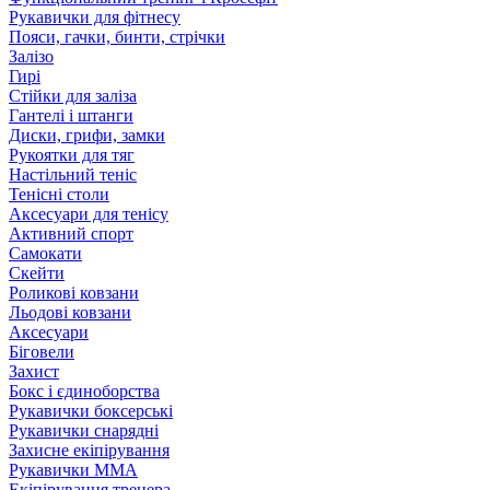
Рукавички для фітнесу
Пояси, гачки, бинти, стрічки
Залізо
Гирі
Стійки для заліза
Гантелі і штанги
Диски, грифи, замки
Рукоятки для тяг
Настільний теніс
Тенісні столи
Аксесуари для тенісу
Активний спорт
Самокати
Скейти
Роликові ковзани
Льодові ковзани
Аксесуари
Біговели
Захист
Бокс і єдиноборства
Рукавички боксерські
Рукавички снарядні
Захисне екіпірування
Рукавички ММА
Екіпірування тренера