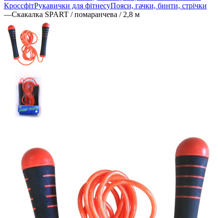
Кроссфіт
Рукавички для фітнесу
Пояси, гачки, бинти, стрічки
—
Скакалка SPART / помаранчева / 2,8 м