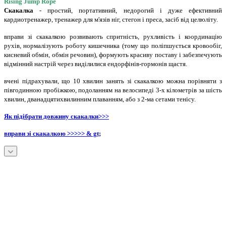
Rising
Jump Rope
Скакалка
- простий, портативний, недорогий і дуже ефективний
кардиотренажер, тренажер для м'язів ніг, стегон і преса, засіб від целюліту.
вправи зі скакалкою розвивають спритність, рухливість і координацію
рухів, нормалізують роботу кишечника (тому що поліпшується кровообіг,
кисневий обмін, обмін речовин), формують красиву поставу і забезпечують
відмінний настрій через виділилися ендорфінів-гормонів щастя.
вчені підрахували, що 10 хвилин занять зі скакалкою можна порівняти з
півгодинною пробіжкою, подоланням на велосипеді 3-х кілометрів за шість
хвилин, дванадцятихвилинним плаванням, або з 2-ма сетами тенісу.
Як підібрати довжину скакалки
>
>>
вправи зі скакалкою
>>>>> & gt;