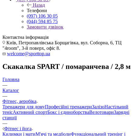
Назад
Телефони
(097) 106 30 05
(044) 594 85 75
Замовити дзвінок
Контактна інформація
Київ, Петропавлівська Борщагівка, вул. Соборна, 6, ТЦ
"4room", 3-й поверх, офіс 8.
welcome@sporttop.ua
Скакалка SPART / помаранчева / 2,8 м
Головна
—
Каталог
—
Фітнес, аеробіка
Тренажери для дому
Професійні тренажери
Залізо
Настільний
теніс
Активний спорт
Бокс і єдиноборства
Велотовари
Зарядні
станції
—
Фітнес і йога
Килимки і мати
М'ячі та медболи
Функціональний тренінг і