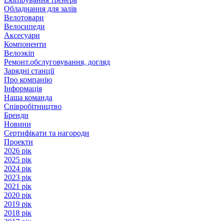
Обладнання для залів
Велотовари
Велосипеди
Аксесуари
Компоненти
Велоэкіп
Ремонт.обслуговування, догляд
Зарядні станції
Про компанію
Інформація
Наша команда
Співробітництво
Бренди
Новини
Сертифікати та нагороди
Проекти
2026 рік
2025 рік
2024 рік
2023 рік
2021 рік
2020 рік
2019 рік
2018 рік