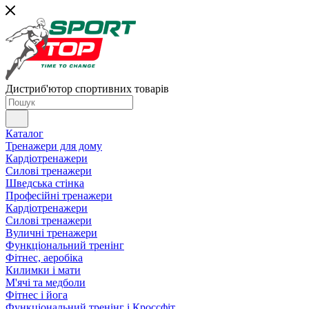
Дистриб'ютор спортивних товарів
Каталог
Тренажери для дому
Кардіотренажери
Силові тренажери
Шведська стінка
Професійні тренажери
Кардіотренажери
Силові тренажери
Вуличні тренажери
Функціональний тренінг
Фітнес, аеробіка
Килимки і мати
М'ячі та медболи
Фітнес і йога
Функціональний тренінг і Кроссфіт