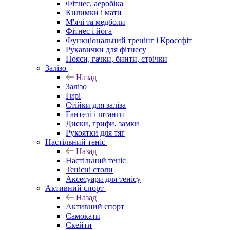
Фітнес, аеробіка
Килимки і мати
М'ячі та медболи
Фітнес і йога
Функціональний тренінг і Кроссфіт
Рукавички для фітнесу
Пояси, гачки, бинти, стрічки
Залізо
Назад
Залізо
Гирі
Стійки для заліза
Гантелі і штанги
Диски, грифи, замки
Рукоятки для тяг
Настільний теніс
Назад
Настільний теніс
Тенісні столи
Аксесуари для тенісу
Активний спорт
Назад
Активний спорт
Самокати
Скейти