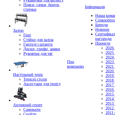
Рукавички для фітнесу
Пояси, гачки, бинти,
Інформація
стрічки
Наша кома
Співробіт
Бренди
Новини
Залізо
Сертифікат
Гирі
нагороди
Стійки для заліза
Проекти
Гантелі і штанги
2026 
Диски, грифи, замки
2025 
Рукоятки для тяг
2024 
Про
2023 
компанію
2021 
2020 
Настільний теніс
2019 
Тенісні столи
2018 
Аксесуари для тенісу
2017 
2016 
2015 
2014 
2013 
Активний спорт
2012 
Самокати
2011 
Скейти