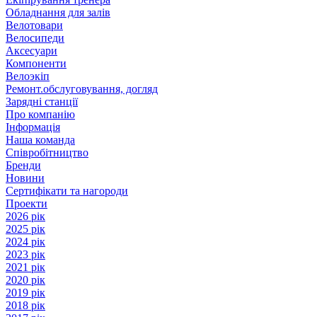
Обладнання для залів
Велотовари
Велосипеди
Аксесуари
Компоненти
Велоэкіп
Ремонт.обслуговування, догляд
Зарядні станції
Про компанію
Інформація
Наша команда
Співробітництво
Бренди
Новини
Сертифікати та нагороди
Проекти
2026 рік
2025 рік
2024 рік
2023 рік
2021 рік
2020 рік
2019 рік
2018 рік