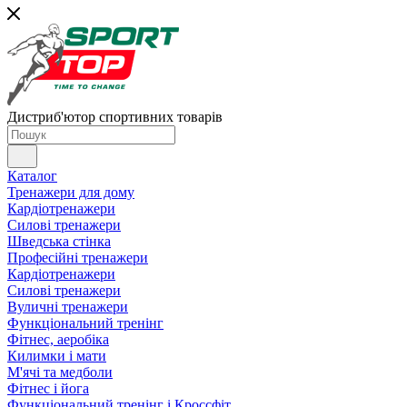
Дистриб'ютор спортивних товарів
Каталог
Тренажери для дому
Кардіотренажери
Силові тренажери
Шведська стінка
Професійні тренажери
Кардіотренажери
Силові тренажери
Вуличні тренажери
Функціональний тренінг
Фітнес, аеробіка
Килимки і мати
М'ячі та медболи
Фітнес і йога
Функціональний тренінг і Кроссфіт