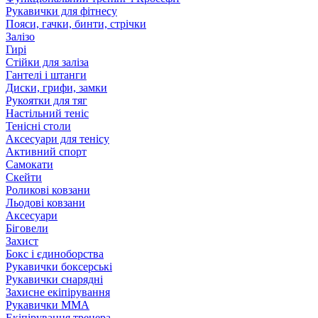
Рукавички для фітнесу
Пояси, гачки, бинти, стрічки
Залізо
Гирі
Стійки для заліза
Гантелі і штанги
Диски, грифи, замки
Рукоятки для тяг
Настільний теніс
Тенісні столи
Аксесуари для тенісу
Активний спорт
Самокати
Скейти
Роликові ковзани
Льодові ковзани
Аксесуари
Біговели
Захист
Бокс і єдиноборства
Рукавички боксерські
Рукавички снарядні
Захисне екіпірування
Рукавички ММА
Екіпірування тренера