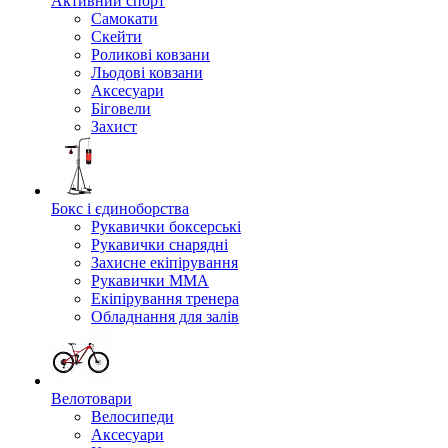
Активний спорт
Самокати
Скейти
Роликові ковзани
Льодові ковзани
Аксесуари
Біговели
Захист
Бокс і єдиноборства
Рукавички боксерські
Рукавички снарядні
Захисне екіпірування
Рукавички ММА
Екіпірування тренера
Обладнання для залів
Велотовари
Велосипеди
Аксесуари