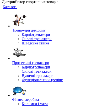
Дистриб'ютор спортивних товарів
Каталог
Тренажери для дому
Кардіотренажери
Силові тренажери
Шведська стінка
Професійні тренажери
Кардіотренажери
Силові тренажери
Вуличні тренажери
Функціональний тренінг
Фітнес, аеробіка
Килимки і мати