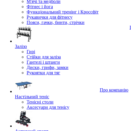
М'ячі та медболи
Фітнес і йога
Функціональний тренінг і Кроссфіт
Рукавички для фітнесу
Пояси, гачки, бинти, стрічки
Залізо
Гирі
Стійки для заліза
Гантелі і штанги
Диски, грифи, замки
Рукоятки для тяг
Про компанію
Настільний теніс
Тенісні столи
Аксесуари для тенісу