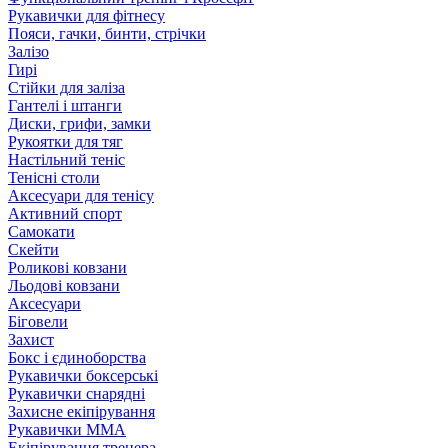
Рукавички для фітнесу
Пояси, гачки, бинти, стрічки
Залізо
Гирі
Стійки для заліза
Гантелі і штанги
Диски, грифи, замки
Рукоятки для тяг
Настільний теніс
Тенісні столи
Аксесуари для тенісу
Активний спорт
Самокати
Скейти
Роликові ковзани
Льодові ковзани
Аксесуари
Біговели
Захист
Бокс і єдиноборства
Рукавички боксерські
Рукавички снарядні
Захисне екіпірування
Рукавички ММА
Екіпірування тренера