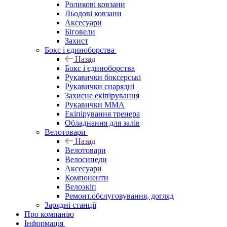
Роликові ковзани
Льодові ковзани
Аксесуари
Біговели
Захист
Бокс і єдиноборства
Назад
Бокс і єдиноборства
Рукавички боксерські
Рукавички снарядні
Захисне екіпірування
Рукавички ММА
Екіпірування тренера
Обладнання для залів
Велотовари
Назад
Велотовари
Велосипеди
Аксесуари
Компоненти
Велоэкіп
Ремонт.обслуговування, догляд
Зарядні станції
Про компанію
Інформація