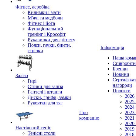
Фітнес, аеробіка
Килимки і мати
М'ячі та медболи
Фітнес і йога
Функціональний
тренінг і Кроссфіт
Рукавички для фітнесу
Пояси, гачки, бинти,
Інформація
стрічки
Наша кома
Співробіт
Бренди
Новини
Залізо
Сертифікат
Гирі
нагороди
Стійки для заліза
Проекти
Гантелі і штанги
2026 
Диски, грифи, замки
2025 
Рукоятки для тяг
2024 
Про
2023 
компанію
2021 
2020 
Настільний теніс
2019 
Тенісні столи
2018 