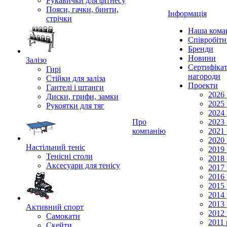
Рукавички для фітнесу
Пояси, гачки, бинти,
Інформація
стрічки
Наша кома
Співробіт
Бренди
Новини
Залізо
Сертифікат
Гирі
нагороди
Стійки для заліза
Проекти
Гантелі і штанги
2026 
Диски, грифи, замки
2025 
Рукоятки для тяг
2024 
Про
2023 
компанію
2021 
2020 
Настільний теніс
2019 
Тенісні столи
2018 
Аксесуари для тенісу
2017 
2016 
2015 
2014 
2013 
Активний спорт
2012 
Самокати
2011 
Скейти