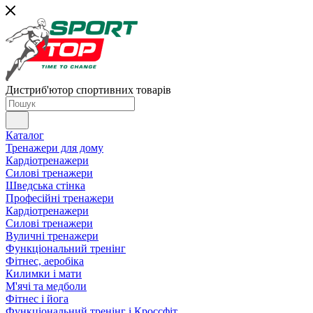
Дистриб'ютор спортивних товарів
Каталог
Тренажери для дому
Кардіотренажери
Силові тренажери
Шведська стінка
Професійні тренажери
Кардіотренажери
Силові тренажери
Вуличні тренажери
Функціональний тренінг
Фітнес, аеробіка
Килимки і мати
М'ячі та медболи
Фітнес і йога
Функціональний тренінг і Кроссфіт