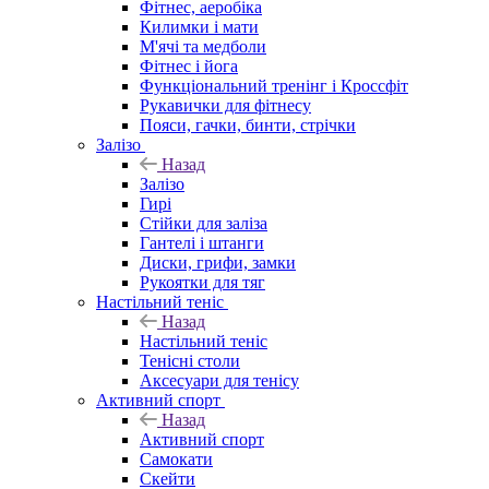
Фітнес, аеробіка
Килимки і мати
М'ячі та медболи
Фітнес і йога
Функціональний тренінг і Кроссфіт
Рукавички для фітнесу
Пояси, гачки, бинти, стрічки
Залізо
Назад
Залізо
Гирі
Стійки для заліза
Гантелі і штанги
Диски, грифи, замки
Рукоятки для тяг
Настільний теніс
Назад
Настільний теніс
Тенісні столи
Аксесуари для тенісу
Активний спорт
Назад
Активний спорт
Самокати
Скейти