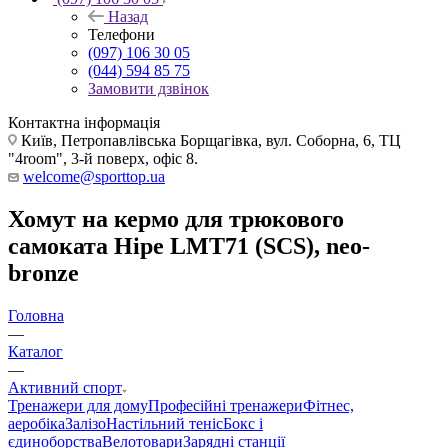
Назад
Телефони
(097) 106 30 05
(044) 594 85 75
Замовити дзвінок
Контактна інформація
Київ, Петропавлівська Борщагівка, вул. Соборна, 6, ТЦ
"4room", 3-й поверх, офіс 8.
welcome@sporttop.ua
Хомут на кермо для трюкового
самоката Hipe LMT71 (SCS), neo-
bronze
Головна
—
Каталог
—
Активний спорт
Тренажери для дому
Професійні тренажери
Фітнес,
аеробіка
Залізо
Настільний теніс
Бокс і
єдиноборства
Велотовари
Зарядні станції