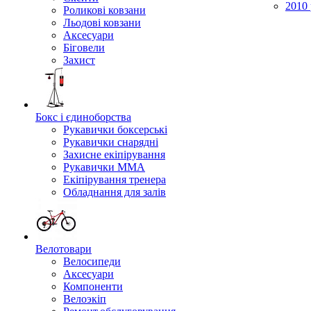
2010 
Роликові ковзани
Льодові ковзани
Аксесуари
Біговели
Захист
Бокс і єдиноборства
Рукавички боксерські
Рукавички снарядні
Захисне екіпірування
Рукавички ММА
Екіпірування тренера
Обладнання для залів
Велотовари
Велосипеди
Аксесуари
Компоненти
Велоэкіп