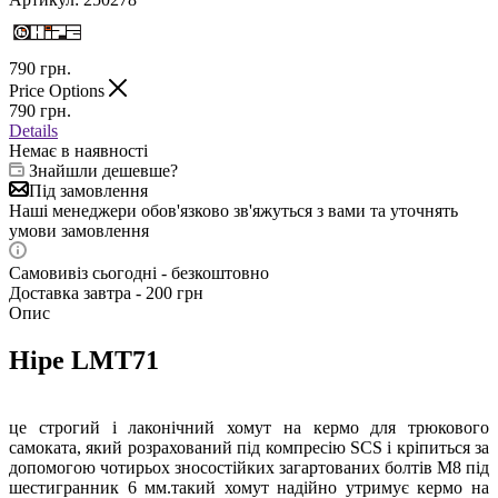
790
грн.
Price Options
790
грн.
Details
Немає в наявності
Знайшли дешевше?
Під замовлення
Наші менеджери обов'язково зв'яжуться з вами та уточнять
умови замовлення
Самовивіз сьогодні - безкоштовно
Доставка завтра - 200 грн
Опис
Hipe LMT71
це строгий і лаконічний хомут на кермо для трюкового
самоката, який розрахований під компресію SCS і кріпиться за
допомогою чотирьох зносостійких загартованих болтів М8 під
шестигранник 6 мм.такий хомут надійно утримує кермо на