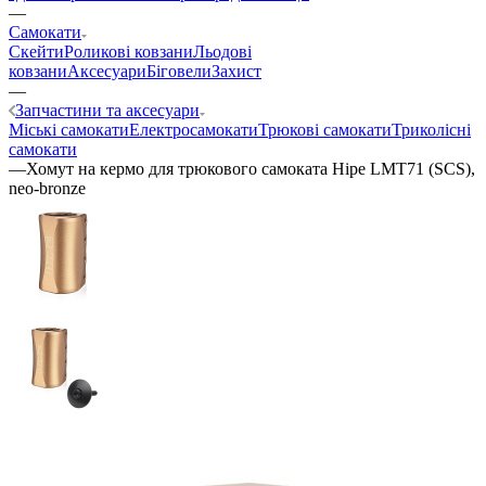
—
Самокати
Скейти
Роликові ковзани
Льодові
ковзани
Аксесуари
Біговели
Захист
—
Запчастини та аксесуари
Міські самокати
Електросамокати
Трюкові самокати
Триколісні
самокати
—
Хомут на кермо для трюкового самоката Hipe LMT71 (SCS),
neo-bronze