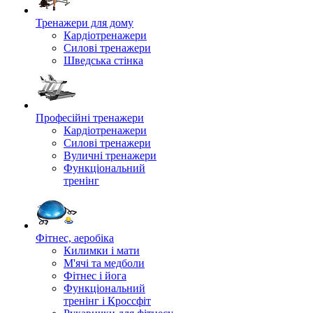
Тренажери для дому
Кардіотренажери
Силові тренажери
Шведська стінка
Професійні тренажери
Кардіотренажери
Силові тренажери
Вуличні тренажери
Функціональний
тренінг
Фітнес, аеробіка
Килимки і мати
М'ячі та медболи
Фітнес і йога
Функціональний
тренінг і Кроссфіт