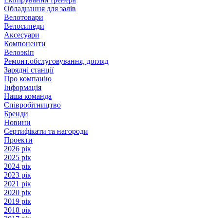
Обладнання для залів
Велотовари
Велосипеди
Аксесуари
Компоненти
Велоэкіп
Ремонт.обслуговування, догляд
Зарядні станції
Про компанію
Інформація
Наша команда
Співробітництво
Бренди
Новини
Сертифікати та нагороди
Проекти
2026 рік
2025 рік
2024 рік
2023 рік
2021 рік
2020 рік
2019 рік
2018 рік