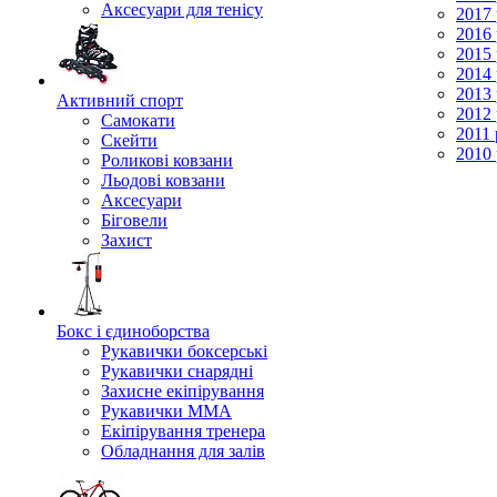
Аксесуари для тенісу
2017 
2016 
2015 
2014 
2013 
Активний спорт
2012 
Самокати
2011 
Скейти
2010 
Роликові ковзани
Льодові ковзани
Аксесуари
Біговели
Захист
Бокс і єдиноборства
Рукавички боксерські
Рукавички снарядні
Захисне екіпірування
Рукавички ММА
Екіпірування тренера
Обладнання для залів