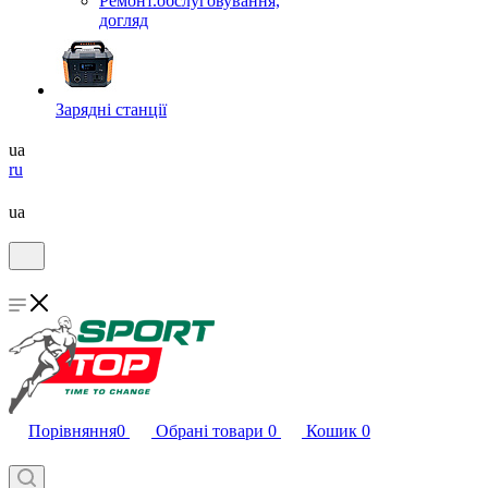
Ремонт.обслуговування,
догляд
Зарядні станції
ua
ru
ua
Порівняння
0
Обрані товари
0
Кошик
0