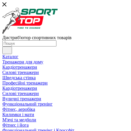
Дистриб'ютор спортивних товарів
Каталог
Тренажери для дому
Кардіотренажери
Силові тренажери
Шведська стінка
Професійні тренажери
Кардіотренажери
Силові тренажери
Вуличні тренажери
Функціональний тренінг
Фітнес, аеробіка
Килимки і мати
М'ячі та медболи
Фітнес і йога
Функціональний тренінг і Кроссфіт