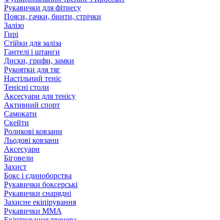
Рукавички для фітнесу
Пояси, гачки, бинти, стрічки
Залізо
Гирі
Стійки для заліза
Гантелі і штанги
Диски, грифи, замки
Рукоятки для тяг
Настільний теніс
Тенісні столи
Аксесуари для тенісу
Активний спорт
Самокати
Скейти
Роликові ковзани
Льодові ковзани
Аксесуари
Біговели
Захист
Бокс і єдиноборства
Рукавички боксерські
Рукавички снарядні
Захисне екіпірування
Рукавички ММА
Екіпірування тренера