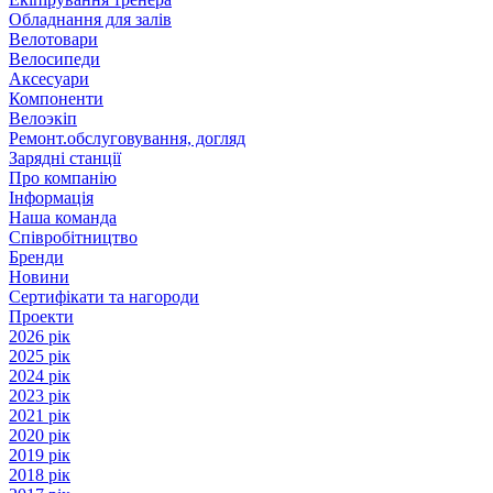
Обладнання для залів
Велотовари
Велосипеди
Аксесуари
Компоненти
Велоэкіп
Ремонт.обслуговування, догляд
Зарядні станції
Про компанію
Інформація
Наша команда
Співробітництво
Бренди
Новини
Сертифікати та нагороди
Проекти
2026 рік
2025 рік
2024 рік
2023 рік
2021 рік
2020 рік
2019 рік
2018 рік