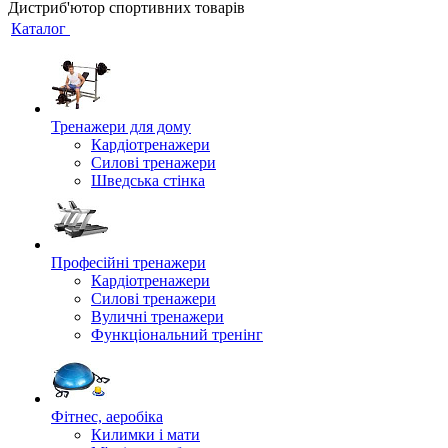
Дистриб'ютор спортивних товарів
Каталог
Тренажери для дому
Кардіотренажери
Силові тренажери
Шведська стінка
Професійні тренажери
Кардіотренажери
Силові тренажери
Вуличні тренажери
Функціональний тренінг
Фітнес, аеробіка
Килимки і мати