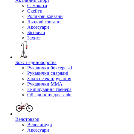
Активний спорт
Самокати
Скейти
Роликові ковзани
Льодові ковзани
Аксесуари
Біговели
Захист
Бокс і єдиноборства
Рукавички боксерські
Рукавички снарядні
Захисне екіпірування
Рукавички ММА
Екіпірування тренера
Обладнання для залів
Велотовари
Велосипеди
Аксесуари