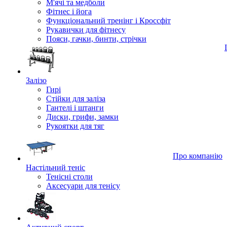
М'ячі та медболи
Фітнес і йога
Функціональний тренінг і Кроссфіт
Рукавички для фітнесу
Пояси, гачки, бинти, стрічки
Залізо
Гирі
Стійки для заліза
Гантелі і штанги
Диски, грифи, замки
Рукоятки для тяг
Про компанію
Настільний теніс
Тенісні столи
Аксесуари для тенісу