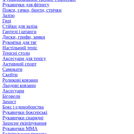
Рукавички для фітнесу
Пояси, гачки, бинти, стрічки
Залізо
Гирі
Стійки для заліза
Гантелі і штанги
Диски, грифи, замки
Рукоятки для тяг
Настільний теніс
Тенісні столи
Аксесуари для тенісу
Активний спорт
Самокати
Скейти
Роликові ковзани
Льодові ковзани
Аксесуари
Біговели
Захист
Бокс і єдиноборства
Рукавички боксерські
Рукавички снарядні
Захисне екіпірування
Рукавички ММА
Екіпірування тренера