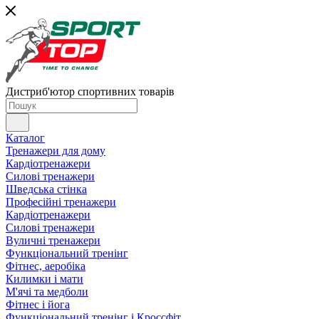
Дистриб'ютор спортивних товарів
Каталог
Тренажери для дому
Кардіотренажери
Силові тренажери
Шведська стінка
Професійні тренажери
Кардіотренажери
Силові тренажери
Вуличні тренажери
Функціональний тренінг
Фітнес, аеробіка
Килимки і мати
М'ячі та медболи
Фітнес і йога
Функціональний тренінг і Кроссфіт