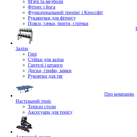
М'ячі та медболи
Фітнес і йога
Функціональний тренінг і Кроссфіт
Рукавички для фітнесу
Пояси, гачки, бинти, стрічки
Залізо
Гирі
Стійки для заліза
Гантелі і штанги
Диски, грифи, замки
Рукоятки для тяг
Про компанію
Настільний теніс
Тенісні столи
Аксесуари для тенісу