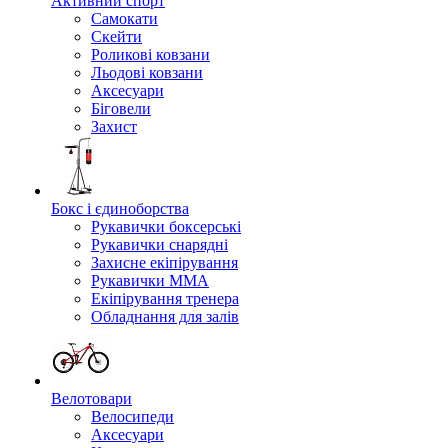
Активний спорт
Самокати
Скейти
Роликові ковзани
Льодові ковзани
Аксесуари
Біговели
Захист
Бокс і єдиноборства
Рукавички боксерські
Рукавички снарядні
Захисне екіпірування
Рукавички ММА
Екіпірування тренера
Обладнання для залів
Велотовари
Велосипеди
Аксесуари