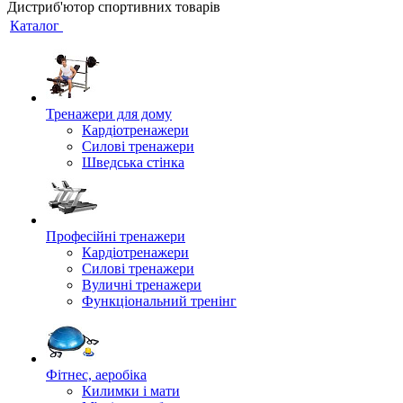
Дистриб'ютор спортивних товарів
Каталог
Тренажери для дому
Кардіотренажери
Силові тренажери
Шведська стінка
Професійні тренажери
Кардіотренажери
Силові тренажери
Вуличні тренажери
Функціональний тренінг
Фітнес, аеробіка
Килимки і мати