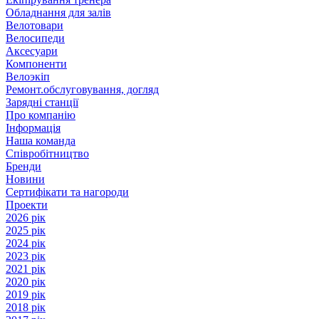
Обладнання для залів
Велотовари
Велосипеди
Аксесуари
Компоненти
Велоэкіп
Ремонт.обслуговування, догляд
Зарядні станції
Про компанію
Інформація
Наша команда
Співробітництво
Бренди
Новини
Сертифікати та нагороди
Проекти
2026 рік
2025 рік
2024 рік
2023 рік
2021 рік
2020 рік
2019 рік
2018 рік