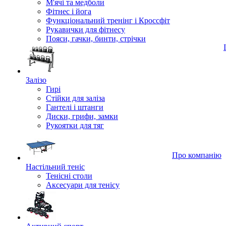
М'ячі та медболи
Фітнес і йога
Функціональний тренінг і Кроссфіт
Рукавички для фітнесу
Пояси, гачки, бинти, стрічки
Залізо
Гирі
Стійки для заліза
Гантелі і штанги
Диски, грифи, замки
Рукоятки для тяг
Про компанію
Настільний теніс
Тенісні столи
Аксесуари для тенісу