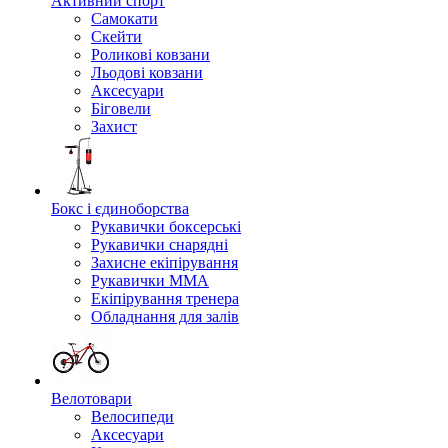
Активний спорт
Самокати
Скейти
Роликові ковзани
Льодові ковзани
Аксесуари
Біговели
Захист
Бокс і єдиноборства
Рукавички боксерські
Рукавички снарядні
Захисне екіпірування
Рукавички ММА
Екіпірування тренера
Обладнання для залів
Велотовари
Велосипеди
Аксесуари