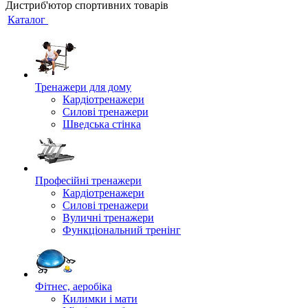
Дистриб'ютор спортивних товарів
Каталог
Тренажери для дому
Кардіотренажери
Силові тренажери
Шведська стінка
Професійні тренажери
Кардіотренажери
Силові тренажери
Вуличні тренажери
Функціональний тренінг
Фітнес, аеробіка
Килимки і мати