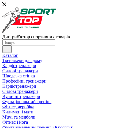
Дистриб'ютор спортивних товарів
Каталог
Тренажери для дому
Кардіотренажери
Силові тренажери
Шведська стінка
Професійні тренажери
Кардіотренажери
Силові тренажери
Вуличні тренажери
Функціональний тренінг
Фітнес, аеробіка
Килимки і мати
М'ячі та медболи
Фітнес і йога
Функціональний тренінг і Кроссфіт