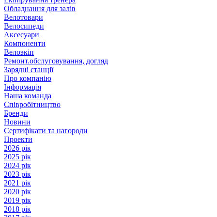
Обладнання для залів
Велотовари
Велосипеди
Аксесуари
Компоненти
Велоэкіп
Ремонт.обслуговування, догляд
Зарядні станції
Про компанію
Інформація
Наша команда
Співробітництво
Бренди
Новини
Сертифікати та нагороди
Проекти
2026 рік
2025 рік
2024 рік
2023 рік
2021 рік
2020 рік
2019 рік
2018 рік