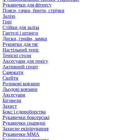
Рукавички для фітнесу
Пояси, гачки, бинти, стрічки
Залізо
Гирі
Стійки для заліза
Гантелі і штанги
Диски, грифи, замки
Рукоятки для тяг
Настільний теніс
Тенісні столи
Аксесуари для тенісу
Активний спорт
Самокати
Скейти
Роликові ковзани
Льодові ковзани
Аксесуари
Біговели
Захист
Бокс і єдиноборства
Рукавички боксерські
Рукавички снарядні
Захисне екіпірування
Рукавички ММА
Екіпірування тренера